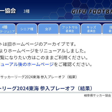
3種
4種
フットサル
キッズ
シニア種
女子
委員会
委員会
委
少･ジュニア
トは旧ホームページのアーカイブです。
3日よりホームページをリニューアルしました。
覧になりたい方はこのままご利用ください。
ニューアル後のホームページ
をご確認ください。
-15サッカーリーグ2024東海 参入プレーオフ（結果）
カーリーグ2024東海 参入プレーオフ（結果）
岐阜県サッカー協会