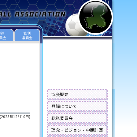
技術
審判
員会
委員会
協会概要
登録について
(
2023年12月10日
)
総務委員会
理念・ビジョン・中期計画