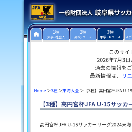
1種
2種
3種
大学･社会人
高校･ユース
中学･Jrユース
スポ
このサイ
2026年7月
過去の情報をご
最新情報は、
リ
Home
3種
東海大会
【3種】高円宮杯JFA U
【3種】高円宮杯JFA U-15サッ
高円宮杯JFA U-15サッカーリーグ2024東海