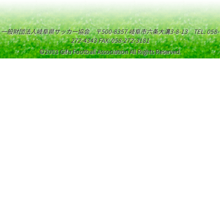
一般財団法人岐阜県サッカー協会 〒500-8357 岐阜市六条大溝3-8-13 TEL: 058-
272-4343 FAX: 058-272-3181
©2003 Gifu Football Association All Rights Reserved.