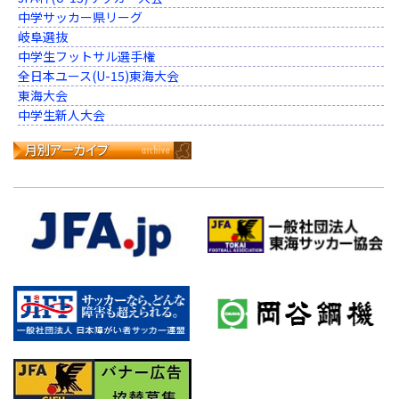
中学サッカー県リーグ
岐阜選抜
中学生フットサル選手権
全日本ユース(U-15)東海大会
東海大会
中学生新人大会