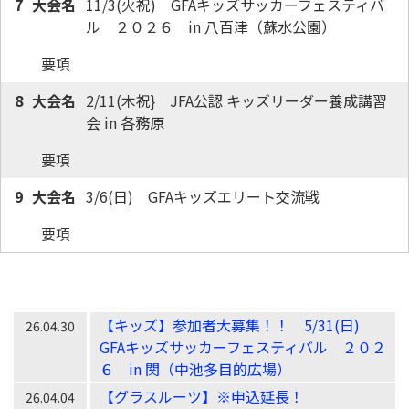
7
11/3(火祝)　GFAキッズサッカーフェスティバ
ル　２０２６　in 八百津（蘇水公園）
要項
8
2/11(木祝}　JFA公認 キッズリーダー養成講習
会 in 各務原
要項
9
3/6(日)　GFAキッズエリート交流戦
要項
【キッズ】参加者大募集！！ 5/31(日)
26.04.30
GFAキッズサッカーフェスティバル ２０２
６ in 関（中池多目的広場）
【グラスルーツ】※申込延長！
26.04.04