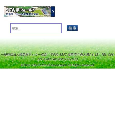
一般財団法人岐阜県サッカー協会 〒500-8357 岐阜市六条大溝3-8-13 TEL: 058-
272-4343 FAX: 058-272-3181
©2003 Gifu Football Association All Rights Reserved.