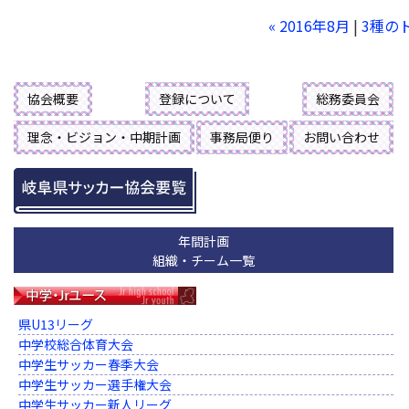
« 2016年8月
|
3種の
協会概要
登録について
総務委員会
理念・ビジョン・中期計画
事務局便り
お問い合わせ
年間計画
組織・チーム一覧
県U13リーグ
中学校総合体育大会
中学生サッカー春季大会
中学生サッカー選手権大会
中学生サッカー新人リーグ