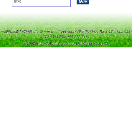
一般財団法人岐阜県サッカー協会 〒500-8357 岐阜市六条大溝3-8-13 TEL: 058-
272-4343 FAX: 058-272-3181
©2003 Gifu Football Association All Rights Reserved.