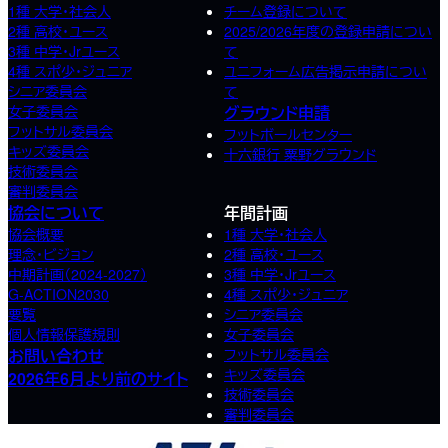
1種 大学・社会人
チーム登録について
2種 高校･ユース
2025/2026年度の登録申請につい
3種 中学･Jrユース
て
4種 スポ少･ジュニア
ユニフォーム広告掲示申請につい
シニア委員会
て
女子委員会
グラウンド申請
フットサル委員会
フットボールセンター
キッズ委員会
十六銀行 粟野グラウンド
技術委員会
審判委員会
協会について
年間計画
協会概要
1種 大学・社会人
理念・ビジョン
2種 高校･ユース
中期計画（2024-2027）
3種 中学･Jrユース
G-ACTION2030
4種 スポ少･ジュニア
要覧
シニア委員会
個人情報保護規則
女子委員会
お問い合わせ
フットサル委員会
キッズ委員会
2026年6月より前のサイト
技術委員会
審判委員会