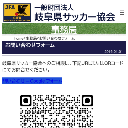
内
容
を
ス
事務局
キ
ッ
Home
事務局
お問い合わせフォーム
お問い合わせフォーム
プ
2016.01.01
岐阜県サッカー協会へのご相談は、下記URLまたはQRコード
にてお問合せください。
問い合わせ – Google フォーム