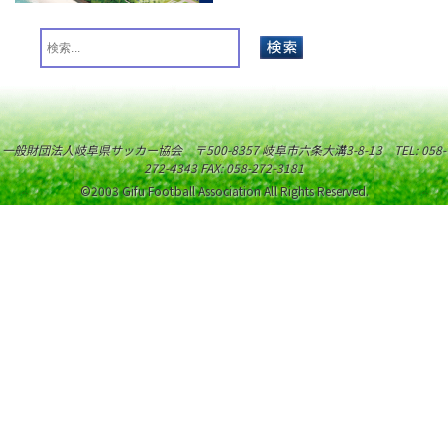
一般財団法人岐阜県サッカー協会 〒500-8357 岐阜市六条大溝3-8-13 TEL: 058-
272-4343 FAX: 058-272-3181
©2003 Gifu Football Association All Rights Reserved.