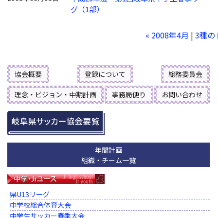
グ（1部）
« 2008年4月
|
3種の
協会概要
登録について
総務委員会
理念・ビジョン・中期計画
事務局便り
お問い合わせ
年間計画
組織・チーム一覧
県U13リーグ
中学校総合体育大会
中学生サッカー春季大会