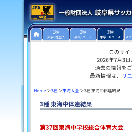
1種
2種
3種
大学･社会人
高校･ユース
中学･Jrユース
スポ
このサイ
2026年7月
過去の情報をご
最新情報は、
リ
Home
3種
東海大会
3種 東海中体連結果
3種 東海中体連結果
第37回東海中学校総合体育大会