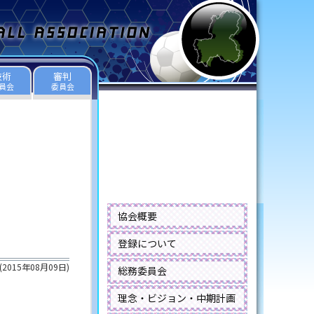
技術
審判
員会
委員会
協会概要
登録について
(
2015年08月09日
)
総務委員会
理念・ビジョン・中期計画