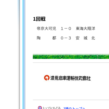
8月8日(土) ス
1回戦
帝京大可児 １－０ 東海大翔洋
陶 都 ０－３ 安 城 北
3種のトップへ