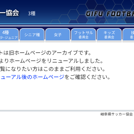
3種
4種
フットサル
キッズ
シニア種
女子
委員会
委員会
委
少･ジュニア
トは旧ホームページのアーカイブです。
3日よりホームページをリニューアルしました。
覧になりたい方はこのままご利用ください。
ニューアル後のホームページ
をご確認ください。
岐阜県サッカー協会