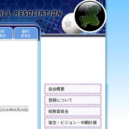
技術
審判
員会
委員会
協会概要
登録について
(
2026年06月16日
)
総務委員会
理念・ビジョン・中期計画