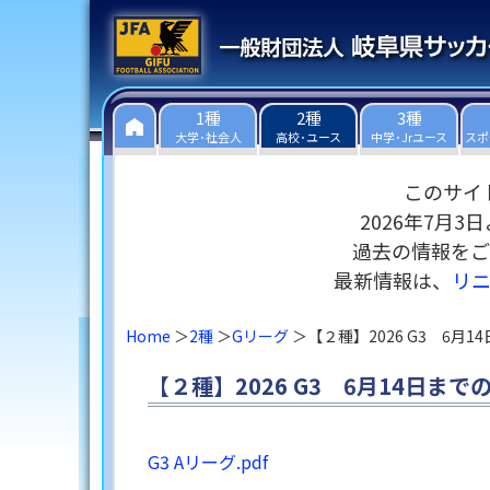
1種
2種
3種
大学･社会人
高校･ユース
中学･Jrユース
スポ
このサイ
2026年7月
過去の情報をご
最新情報は、
リ
Home
2種
Gリーグ
【２種】2026 G3 6月
【２種】2026 G3 6月14日まで
G3 Aリーグ.pdf