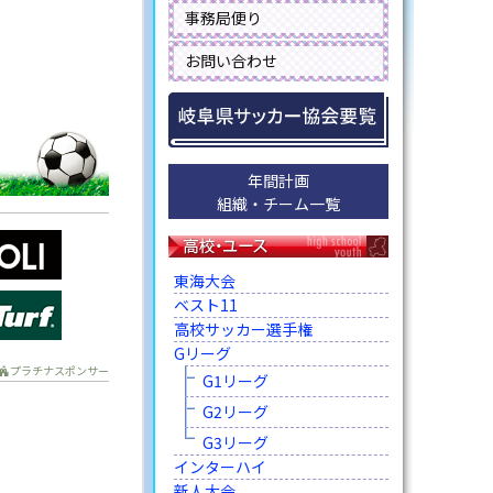
事務局便り
お問い合わせ
年間計画
組織・チーム一覧
東海大会
ベスト11
高校サッカー選手権
Gリーグ
プラチナスポンサー
G1リーグ
G2リーグ
G3リーグ
インターハイ
新人大会