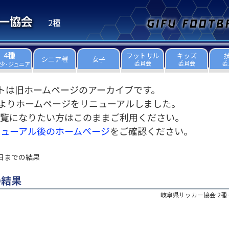
2種
4種
フットサル
キッズ
シニア種
女子
委員会
委員会
委
少･ジュニア
トは旧ホームページのアーカイブです。
3日よりホームページをリニューアルしました。
覧になりたい方はこのままご利用ください。
ニューアル後のホームページ
をご確認ください。
14日までの結果
の結果
岐阜県サッカー協会 2種