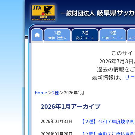
1種
2種
3種
大学･社会人
高校･ユース
中学･Jrユース
スポ
このサイ
2026年7月
過去の情報をご
最新情報は、
リ
Home
2種
2026年1月
2026年1月アーカイブ
2026年01月31日
【２種】令和７年度岐阜県
2026年01月28日
【２種】令和７年度岐阜県