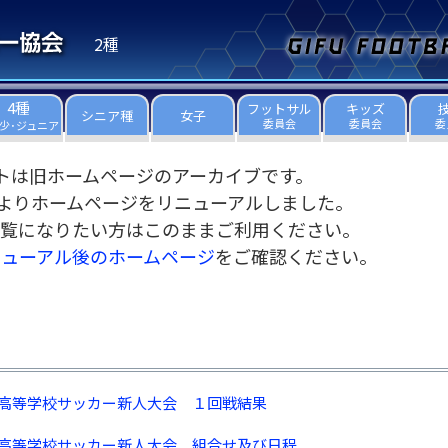
2種
4種
フットサル
キッズ
シニア種
女子
委員会
委員会
委
少･ジュニア
トは旧ホームページのアーカイブです。
3日よりホームページをリニューアルしました。
覧になりたい方はこのままご利用ください。
ニューアル後のホームページ
をご確認ください。
高等学校サッカー新人大会 １回戦結果
高等学校サッカー新人大会 組合せ及び日程