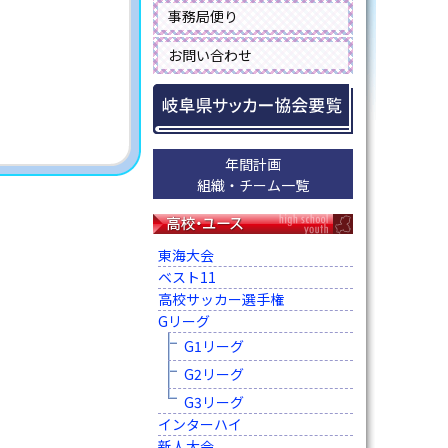
事務局便り
お問い合わせ
年間計画
組織・チーム一覧
東海大会
ベスト11
高校サッカー選手権
Gリーグ
G1リーグ
G2リーグ
G3リーグ
インターハイ
新人大会