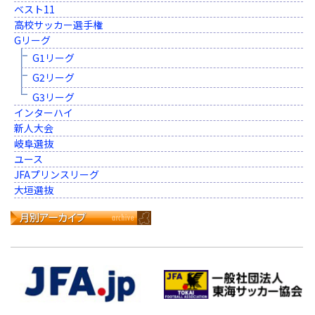
ベスト11
高校サッカー選手権
Gリーグ
G1リーグ
G2リーグ
G3リーグ
インターハイ
新人大会
岐阜選抜
ユース
JFAプリンスリーグ
大垣選抜