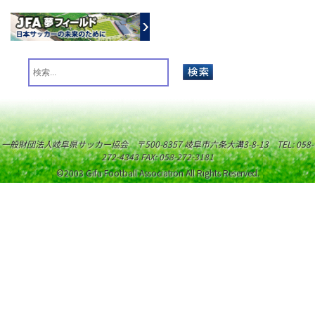
一般財団法人岐阜県サッカー協会 〒500-8357 岐阜市六条大溝3-8-13 TEL: 058-
272-4343 FAX: 058-272-3181
©2003 Gifu Football Association All Rights Reserved.