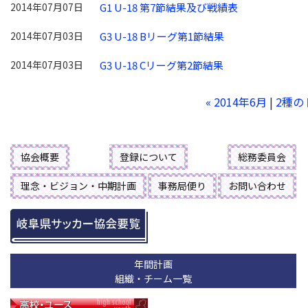
2014年07月07日
G1 U-18 第7節結果及び戦績表
2014年07月03日
G3 U-18 Bリーグ第1節結果
2014年07月03日
G3 U-18 Cリーグ第2節結果
« 2014年6月
|
2種の
協会概要
登録について
総務委員会
理念・ビジョン・中期計画
事務局便り
お問い合わせ
年間計画
組織・チーム一覧