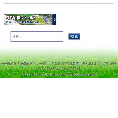
一般財団法人岐阜県サッカー協会 〒500-8357 岐阜市六条大溝3-8-13 TEL: 058-
272-4343 FAX: 058-272-3181
©2003 Gifu Football Association All Rights Reserved.