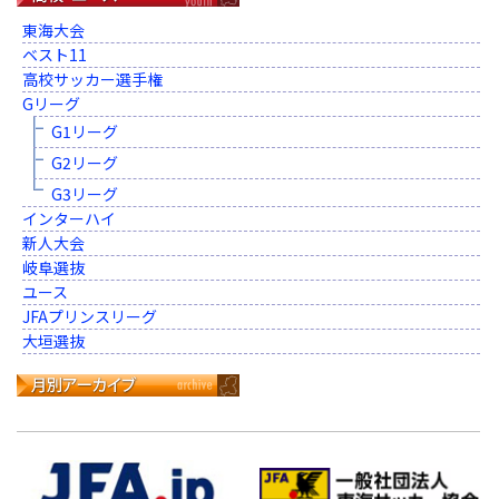
東海大会
ベスト11
高校サッカー選手権
Gリーグ
G1リーグ
G2リーグ
G3リーグ
インターハイ
新人大会
岐阜選抜
ユース
JFAプリンスリーグ
大垣選抜