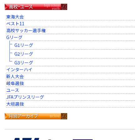
東海大会
ベスト11
高校サッカー選手権
Gリーグ
G1リーグ
G2リーグ
G3リーグ
インターハイ
新人大会
岐阜選抜
ユース
JFAプリンスリーグ
大垣選抜