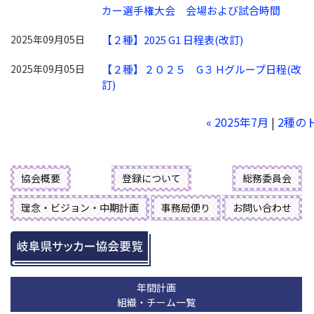
カー選手権大会 会場および試合時間
2025年09月05日
【２種】2025 G1 日程表(改訂)
2025年09月05日
【２種】２０２５ G３ Hグループ日程(改
訂)
« 2025年7月
|
2種の
協会概要
登録について
総務委員会
理念・ビジョン・中期計画
事務局便り
お問い合わせ
年間計画
組織・チーム一覧