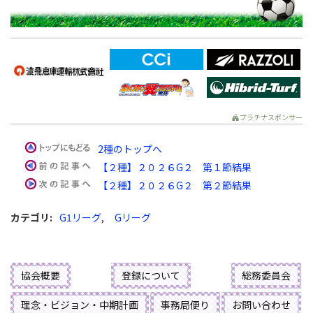
プラチナスポンサー
2種のトップへ
【２種】２０２６G２ 第１節結果
【２種】２０２６G２ 第２節結果
カテゴリ
:
G1リーグ
,
Gリーグ
協会概要
登録について
総務委員会
理念・ビジョン・中期計画
事務局便り
お問い合わせ