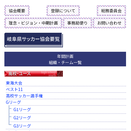
協会概要
登録について
総務委員会
理念・ビジョン・中期計画
事務局便り
お問い合わせ
年間計画
組織・チーム一覧
東海大会
ベスト11
高校サッカー選手権
Gリーグ
G1リーグ
G2リーグ
G3リーグ