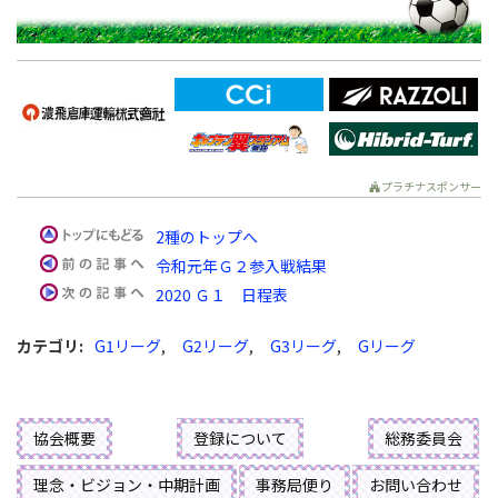
プラチナスポンサー
2種のトップへ
令和元年Ｇ２参入戦結果
2020 Ｇ１ 日程表
カテゴリ
:
G1リーグ
,
G2リーグ
,
G3リーグ
,
Gリーグ
協会概要
登録について
総務委員会
理念・ビジョン・中期計画
事務局便り
お問い合わせ