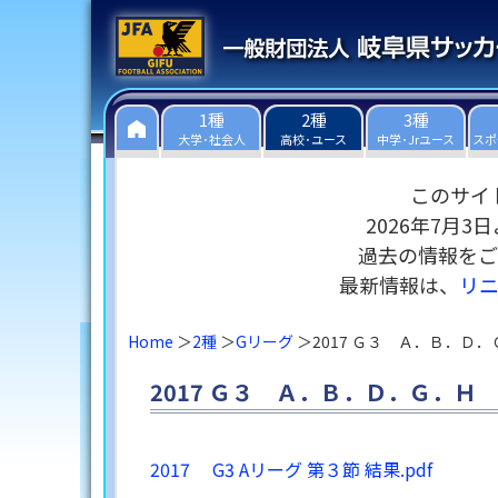
1種
2種
3種
大学･社会人
高校･ユース
中学･Jrユース
スポ
このサイ
2026年7月
過去の情報をご
最新情報は、
リ
Home
2種
Gリーグ
2017 Ｇ３ Ａ．Ｂ．Ｄ
2017 Ｇ３ Ａ．Ｂ．Ｄ．Ｇ．Ｈ
2017 G3 Aリーグ 第３節 結果.pdf