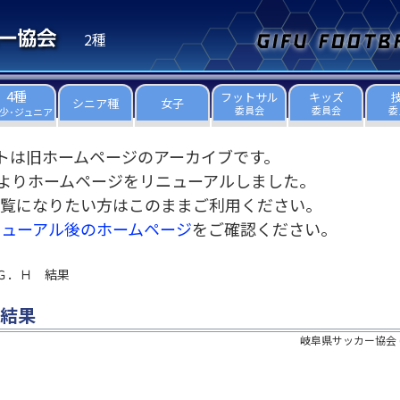
2種
4種
フットサル
キッズ
シニア種
女子
委員会
委員会
委
少･ジュニア
トは旧ホームページのアーカイブです。
3日よりホームページをリニューアルしました。
覧になりたい方はこのままご利用ください。
ニューアル後のホームページ
をご確認ください。
．Ｇ．Ｈ 結果
 結果
岐阜県サッカー協会