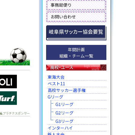
事務局便り
お問い合わせ
年間計画
組織・チーム一覧
東海大会
ベスト11
高校サッカー選手権
Gリーグ
G1リーグ
G2リーグ
プラチナスポンサー
G3リーグ
インターハイ
新人大会