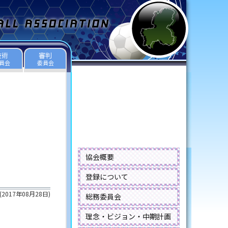
技術
審判
員会
委員会
協会概要
登録について
(
2017年08月28日
)
総務委員会
理念・ビジョン・中期計画