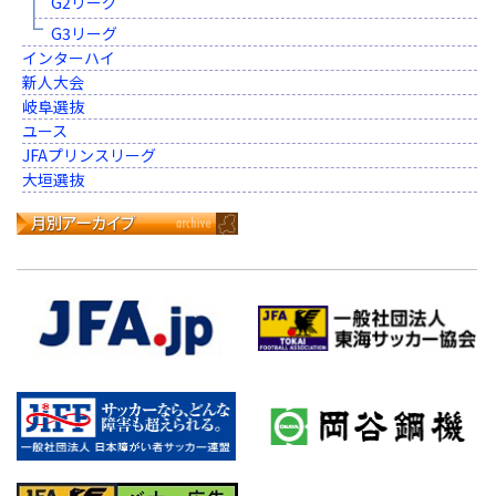
G2リーグ
G3リーグ
インターハイ
新人大会
岐阜選抜
ユース
JFAプリンスリーグ
大垣選抜