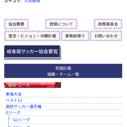
カテゴリ
:
大垣選抜
協会概要
登録について
総務委員会
理念・ビジョン・中期計画
事務局便り
お問い合わせ
年間計画
組織・チーム一覧
東海大会
ベスト11
高校サッカー選手権
Gリーグ
G1リーグ