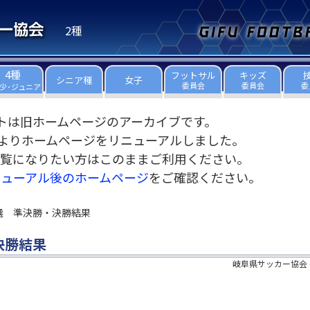
2種
4種
フットサル
キッズ
シニア種
女子
委員会
委員会
委
少･ジュニア
トは旧ホームページのアーカイブです。
3日よりホームページをリニューアルしました。
覧になりたい方はこのままご利用ください。
ニューアル後のホームページ
をご確認ください。
選 準決勝・決勝結果
決勝結果
岐阜県サッカー協会