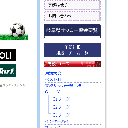
事務局便り
お問い合わせ
年間計画
組織・チーム一覧
東海大会
ベスト11
高校サッカー選手権
プラチナスポンサー
Gリーグ
G1リーグ
G2リーグ
G3リーグ
インターハイ
新人大会