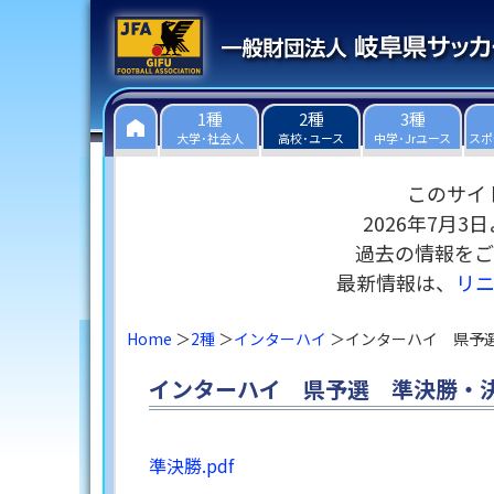
1種
2種
3種
大学･社会人
高校･ユース
中学･Jrユース
スポ
このサイ
2026年7月
過去の情報をご
最新情報は、
リ
Home
2種
インターハイ
インターハイ 県予
インターハイ 県予選 準決勝・
準決勝.pdf