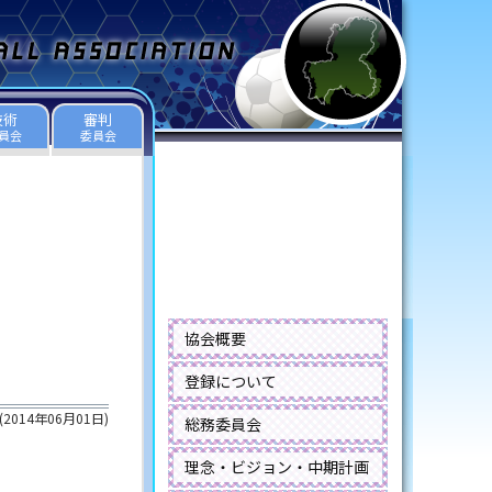
技術
審判
員会
委員会
協会概要
登録について
(
2014年06月01日
)
総務委員会
理念・ビジョン・中期計画