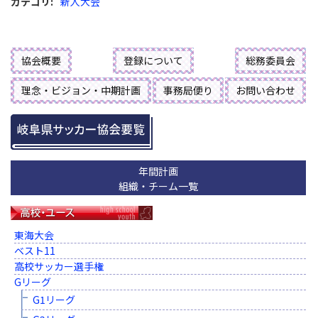
カテゴリ
:
新人大会
協会概要
登録について
総務委員会
理念・ビジョン・中期計画
事務局便り
お問い合わせ
年間計画
組織・チーム一覧
東海大会
ベスト11
高校サッカー選手権
Gリーグ
G1リーグ