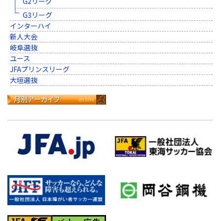
G2リーグ
G3リーグ
インターハイ
新人大会
岐阜選抜
ユース
JFAプリンスリーグ
大垣選抜