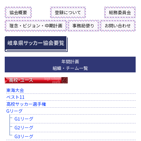
協会概要
登録について
総務委員会
理念・ビジョン・中期計画
事務局便り
お問い合わせ
年間計画
組織・チーム一覧
東海大会
ベスト11
高校サッカー選手権
Gリーグ
G1リーグ
G2リーグ
G3リーグ