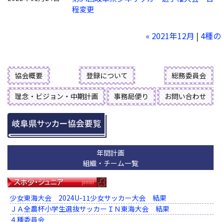
程変更
« 2021年12月
|
4種
協会概要
登録について
総務委員会
理念・ビジョン・中期計画
事務局便り
お問い合わせ
年間計画
組織・チーム一覧
少女東海大会 2024U-11少女サッカー大会 結果
ＪＡ全農杯小学生選抜サッカーＩＮ東海大会 結果
４種委員会