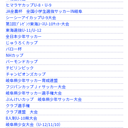
ヒマラヤカップU-8・U-9
JA全農杯 全国小学生選抜サッカーIN岐阜
シーシーアイカップU-9大会
第1回ﾌﾟﾚｾﾞﾝﾂ東海ﾕｰｽU-10ｻｯｶｰ大会
東海選抜U-11/U-12
全日本少年サッカー
じゅうろくカップ
バロー杯
NHカップ
バーモンドカップ
チビリンピック
チャンピオンズカップ
岐阜県少年サッカー育成連盟
フジパンカップＪｒサッカー大会
岐阜県少年サッカー選手権大会
ぶんけいカップ 岐阜県少年サッカー大会
クラブ選手権
クラブ連盟 大会
8人制U-10県大会
岐阜県少女大会（U-12/11/10）