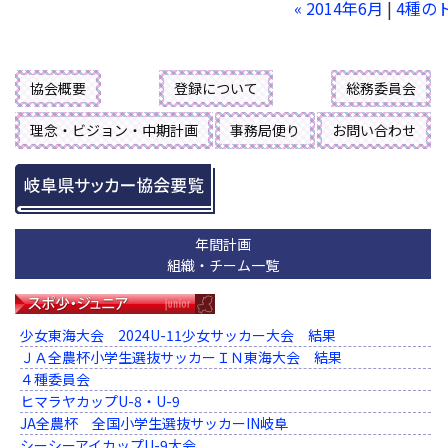
« 2014年6月
|
4種の
協会概要
登録について
総務委員会
理念・ビジョン・中期計画
事務局便り
お問い合わせ
年間計画
組織・チーム一覧
少女東海大会 2024U-11少女サッカー大会 結果
ＪＡ全農杯小学生選抜サッカーＩＮ東海大会 結果
４種委員会
ヒマラヤカップU-8・U-9
JA全農杯 全国小学生選抜サッカーIN岐阜
シーシーアイカップU-9大会