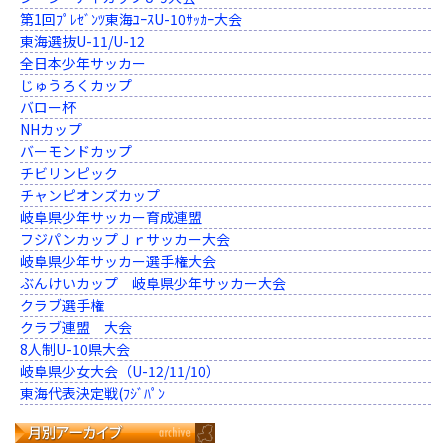
第1回ﾌﾟﾚｾﾞﾝﾂ東海ﾕｰｽU-10ｻｯｶｰ大会
東海選抜U-11/U-12
全日本少年サッカー
じゅうろくカップ
バロー杯
NHカップ
バーモンドカップ
チビリンピック
チャンピオンズカップ
岐阜県少年サッカー育成連盟
フジパンカップＪｒサッカー大会
岐阜県少年サッカー選手権大会
ぶんけいカップ 岐阜県少年サッカー大会
クラブ選手権
クラブ連盟 大会
8人制U-10県大会
岐阜県少女大会（U-12/11/10）
東海代表決定戦(ﾌｼﾞﾊﾟﾝ