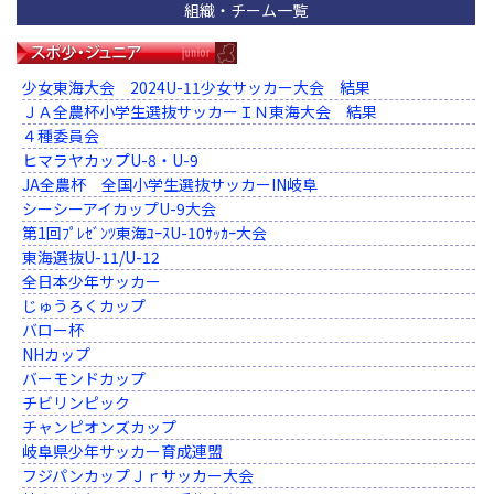
組織・チーム一覧
少女東海大会 2024U-11少女サッカー大会 結果
ＪＡ全農杯小学生選抜サッカーＩＮ東海大会 結果
４種委員会
ヒマラヤカップU-8・U-9
JA全農杯 全国小学生選抜サッカーIN岐阜
シーシーアイカップU-9大会
第1回ﾌﾟﾚｾﾞﾝﾂ東海ﾕｰｽU-10ｻｯｶｰ大会
東海選抜U-11/U-12
全日本少年サッカー
じゅうろくカップ
バロー杯
NHカップ
バーモンドカップ
チビリンピック
チャンピオンズカップ
岐阜県少年サッカー育成連盟
フジパンカップＪｒサッカー大会