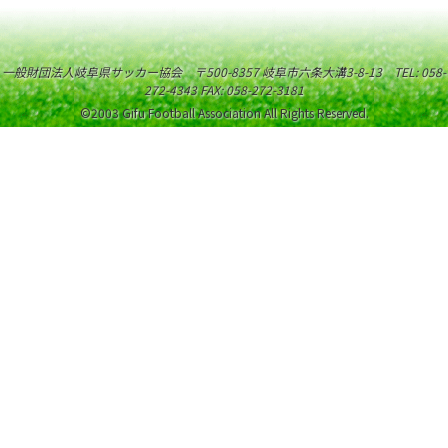
一般財団法人岐阜県サッカー協会 〒500-8357 岐阜市六条大溝3-8-13 TEL: 058-
272-4343 FAX: 058-272-3181
©2003 Gifu Football Association All Rights Reserved.