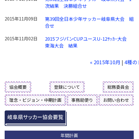
次結果 決勝組合せ
2015年11月09日
第39回全日本少年サッカー岐阜県大会 組
合せ
2015年11月02日
2015フジパンCUPユースU-12ｻｯｶｰ大会
東海大会 結果
« 2015年10月
|
4種の
協会概要
登録について
総務委員会
理念・ビジョン・中期計画
事務局便り
お問い合わせ
年間計画