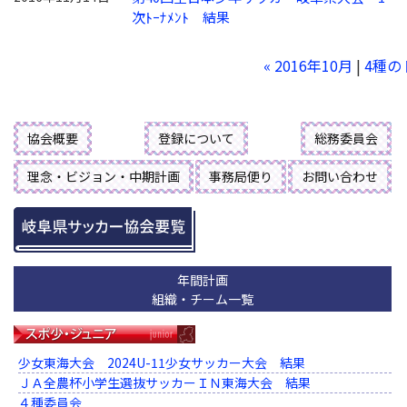
次ﾄｰﾅﾒﾝﾄ 結果
« 2016年10月
|
4種の
協会概要
登録について
総務委員会
理念・ビジョン・中期計画
事務局便り
お問い合わせ
年間計画
組織・チーム一覧
少女東海大会 2024U-11少女サッカー大会 結果
ＪＡ全農杯小学生選抜サッカーＩＮ東海大会 結果
４種委員会