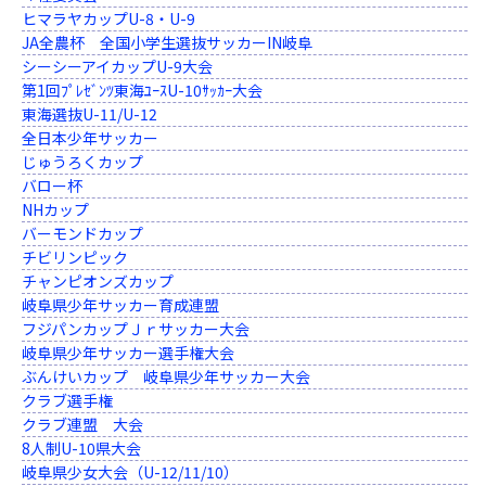
ヒマラヤカップU-8・U-9
JA全農杯 全国小学生選抜サッカーIN岐阜
シーシーアイカップU-9大会
第1回ﾌﾟﾚｾﾞﾝﾂ東海ﾕｰｽU-10ｻｯｶｰ大会
東海選抜U-11/U-12
全日本少年サッカー
じゅうろくカップ
バロー杯
NHカップ
バーモンドカップ
チビリンピック
チャンピオンズカップ
岐阜県少年サッカー育成連盟
フジパンカップＪｒサッカー大会
岐阜県少年サッカー選手権大会
ぶんけいカップ 岐阜県少年サッカー大会
クラブ選手権
クラブ連盟 大会
8人制U-10県大会
岐阜県少女大会（U-12/11/10）