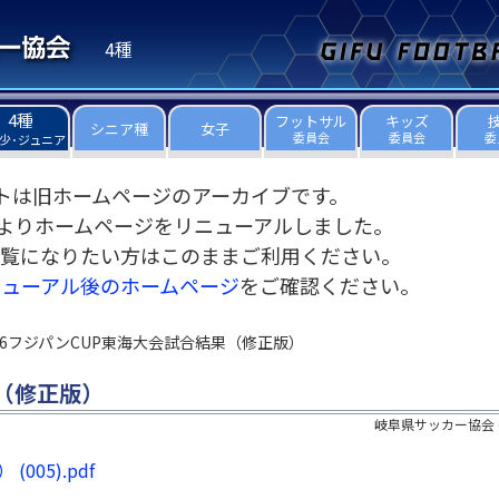
4種
4種
フットサル
キッズ
シニア種
女子
委員会
委員会
委
少･ジュニア
トは旧ホームページのアーカイブです。
3日よりホームページをリニューアルしました。
覧になりたい方はこのままご利用ください。
ニューアル後のホームページ
をご確認ください。
16フジパンCUP東海大会試合結果（修正版）
果（修正版）
岐阜県サッカー協会
05).pdf