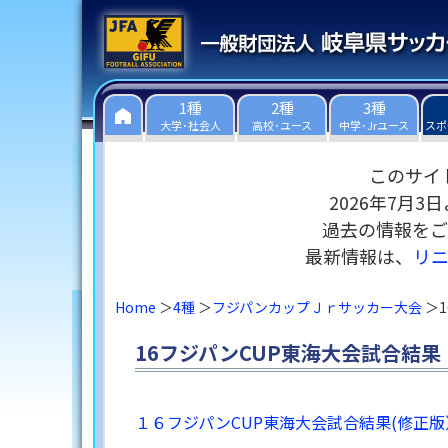
1種
2種
3種
大学･社会人
高校･ユース
中学･Jrユース
スポ
このサイ
2026年7月
過去の情報をご
最新情報は、
リ
Home
4種
フジパンカップＪｒサッカー大会
16フジパンCUP東海大会試合結
１６フジパンCUP東海大会試合結果(修正版） (0