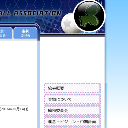
技術
審判
員会
委員会
協会概要
登録について
(
2016年10月14日
)
総務委員会
理念・ビジョン・中期計画