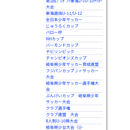
第1回ﾌﾟﾚｾﾞﾝﾂ東海ﾕｰｽU-10ｻｯｶｰ
大会
東海選抜U-11/U-12
全日本少年サッカー
じゅうろくカップ
バロー杯
NHカップ
バーモンドカップ
チビリンピック
チャンピオンズカップ
岐阜県少年サッカー育成連盟
フジパンカップＪｒサッカー
大会
岐阜県少年サッカー選手権大
会
ぶんけいカップ 岐阜県少年
サッカー大会
クラブ選手権
クラブ連盟 大会
8人制U-10県大会
岐阜県少女大会（U-