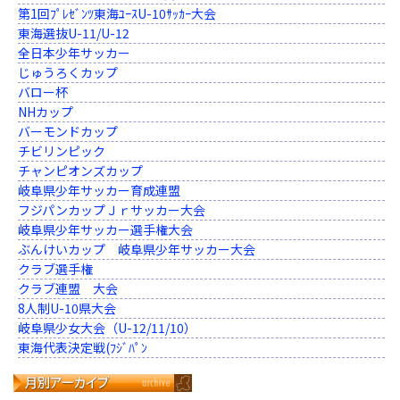
第1回ﾌﾟﾚｾﾞﾝﾂ東海ﾕｰｽU-10ｻｯｶｰ大会
東海選抜U-11/U-12
全日本少年サッカー
じゅうろくカップ
バロー杯
NHカップ
バーモンドカップ
チビリンピック
チャンピオンズカップ
岐阜県少年サッカー育成連盟
フジパンカップＪｒサッカー大会
岐阜県少年サッカー選手権大会
ぶんけいカップ 岐阜県少年サッカー大会
クラブ選手権
クラブ連盟 大会
8人制U-10県大会
岐阜県少女大会（U-12/11/10）
東海代表決定戦(ﾌｼﾞﾊﾟﾝ