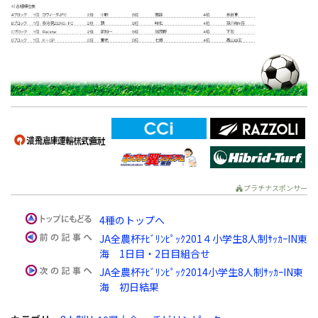
プラチナスポンサー
4種のトップへ
JA全農杯ﾁﾋﾞﾘﾝﾋﾟｯｸ201４小学生8人制ｻｯｶｰIN東
海 1日目・2日目組合せ
JA全農杯ﾁﾋﾞﾘﾝﾋﾟｯｸ2014小学生8人制ｻｯｶｰIN東
海 初日結果