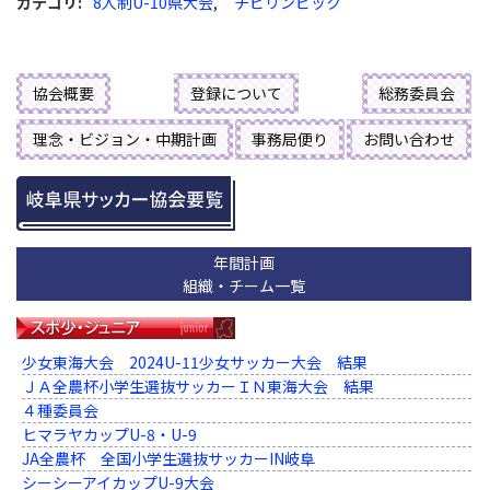
カテゴリ
:
8人制U-10県大会
,
チビリンピック
協会概要
登録について
総務委員会
理念・ビジョン・中期計画
事務局便り
お問い合わせ
年間計画
組織・チーム一覧
少女東海大会 2024U-11少女サッカー大会 結果
ＪＡ全農杯小学生選抜サッカーＩＮ東海大会 結果
４種委員会
ヒマラヤカップU-8・U-9
JA全農杯 全国小学生選抜サッカーIN岐阜
シーシーアイカップU-9大会