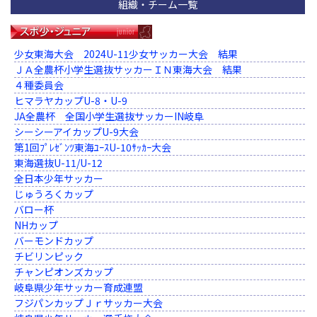
組織・チーム一覧
少女東海大会 2024U-11少女サッカー大会 結果
ＪＡ全農杯小学生選抜サッカーＩＮ東海大会 結果
４種委員会
ヒマラヤカップU-8・U-9
JA全農杯 全国小学生選抜サッカーIN岐阜
シーシーアイカップU-9大会
第1回ﾌﾟﾚｾﾞﾝﾂ東海ﾕｰｽU-10ｻｯｶｰ大会
東海選抜U-11/U-12
全日本少年サッカー
じゅうろくカップ
バロー杯
NHカップ
バーモンドカップ
チビリンピック
チャンピオンズカップ
岐阜県少年サッカー育成連盟
フジパンカップＪｒサッカー大会