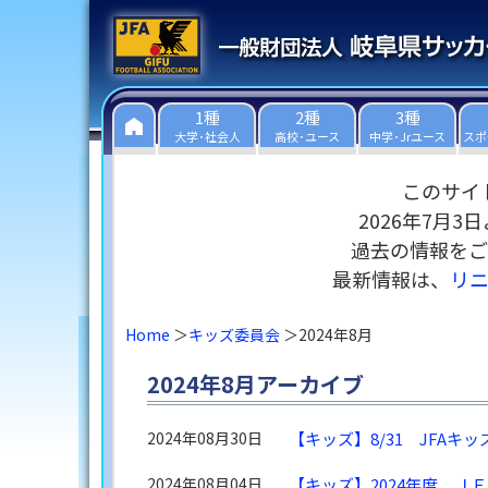
1種
2種
3種
大学･社会人
高校･ユース
中学･Jrユース
スポ
このサイ
2026年7月
過去の情報をご
最新情報は、
リ
Home
キッズ委員会
2024年8月
2024年8月アーカイブ
2024年08月30日
【キッズ】8/31 JFA
2024年08月04日
【キッズ】2024年度 Ｊ