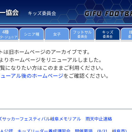
キッズ委員会
4種
フットサル
キッズ
シニア種
女子
委員会
委員会
委
少･ジュニア
トは旧ホームページのアーカイブです。
3日よりホームページをリニューアルしました。
覧になりたい方はこのままご利用ください。
ニューアル後のホームページ
をご確認ください。
キッズサッカーフェスティバル岐阜メモリアル 雨天中止連絡
ＦＡ公認 キッズリーダー養成講習会 開催要項 (8/31 岐阜市)