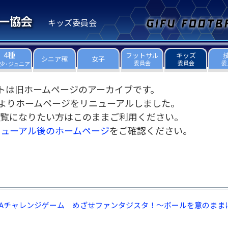
キッズ委員会
4種
フットサル
キッズ
シニア種
女子
委員会
委員会
委
少･ジュニア
トは旧ホームページのアーカイブです。
3日よりホームページをリニューアルしました。
覧になりたい方はこのままご利用ください。
ニューアル後のホームページ
をご確認ください。
FAチャレンジゲーム めざせファンタジスタ！～ボールを意のまま