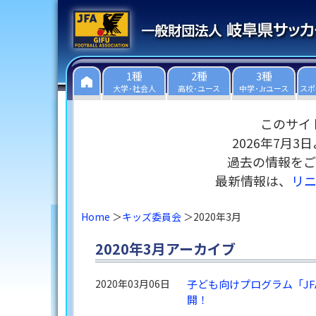
1種
2種
3種
大学･社会人
高校･ユース
中学･Jrユース
スポ
このサイ
2026年7月
過去の情報をご
最新情報は、
リ
Home
キッズ委員会
2020年3月
2020年3月アーカイブ
2020年03月06日
子ども向けプログラム「J
開！