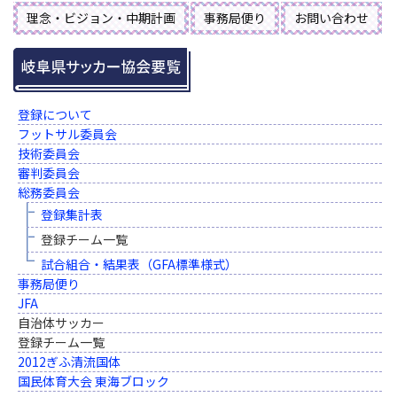
理念・ビジョン・中期計画
事務局便り
お問い合わせ
登録について
フットサル委員会
技術委員会
審判委員会
総務委員会
登録集計表
登録チーム一覧
試合組合・結果表（GFA標準様式）
事務局便り
JFA
自治体サッカー
登録チーム一覧
2012ぎふ清流国体
国民体育大会 東海ブロック