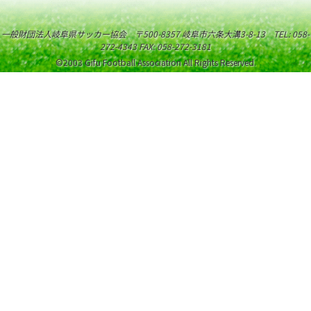
一般財団法人岐阜県サッカー協会 〒500-8357 岐阜市六条大溝3-8-13 TEL: 058-
272-4343 FAX: 058-272-3181
©2003 Gifu Football Association All Rights Reserved.