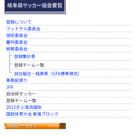
登録について
フットサル委員会
技術委員会
審判委員会
総務委員会
登録集計表
登録チーム一覧
試合組合・結果表（GFA標準様式）
事務局便り
JFA
自治体サッカー
登録チーム一覧
2012ぎふ清流国体
国民体育大会 東海ブロック