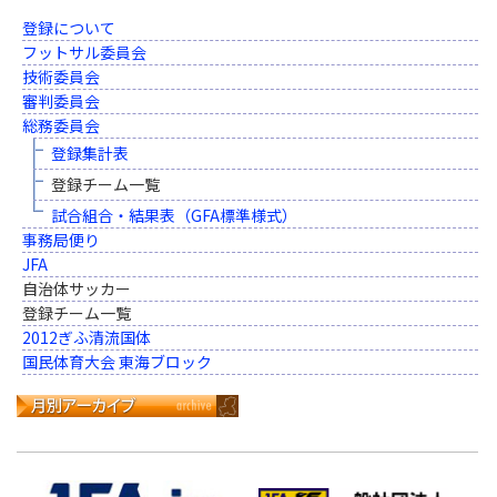
登録について
フットサル委員会
技術委員会
審判委員会
総務委員会
登録集計表
登録チーム一覧
試合組合・結果表（GFA標準様式）
事務局便り
JFA
自治体サッカー
登録チーム一覧
2012ぎふ清流国体
国民体育大会 東海ブロック