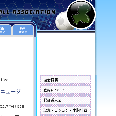
技術
審判
員会
委員会
ド代表
協会概要
登録について
 ニュージ
総務委員会
(
2017年09月15日
)
理念・ビジョン・中期計画