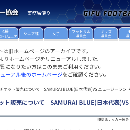
事務局便り
4種
フットサル
キッズ
シニア種
女子
委員会
委員会
委
少･ジュニア
トは旧ホームページのアーカイブです。
3日よりホームページをリニューアルしました。
覧になりたい方はこのままご利用ください。
ニューアル後のホームページ
をご確認ください。
ケット販売について SAMURAI BLUE(日本代表)VS ニュージーラン
ト販売について SAMURAI BLUE(日本代表)VS
岐阜県サッカー協会