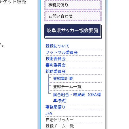
チケット販売
事務局便り
お問い合わせ
い。
登録について
フットサル委員会
技術委員会
審判委員会
総務委員会
登録集計表
登録チーム一覧
試合組合・結果表（GFA標
準様式）
事務局便り
JFA
自治体サッカー
登録チーム一覧