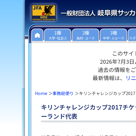
1種
2種
3種
大学･社会人
高校･ユース
中学･Jrユース
スポ
このサイ
2026年7月
過去の情報をご
最新情報は、
リ
Home
事務局便り
キリンチャレンジカップ2017チ
キリンチャレンジカップ2017チケッ
ーランド代表