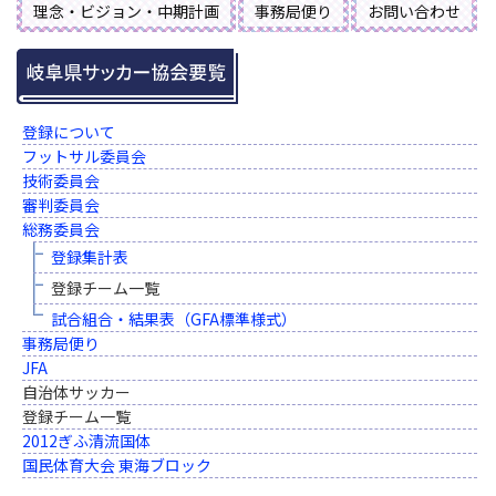
理念・ビジョン・中期計画
事務局便り
お問い合わせ
登録について
フットサル委員会
技術委員会
審判委員会
総務委員会
登録集計表
登録チーム一覧
試合組合・結果表（GFA標準様式）
事務局便り
JFA
自治体サッカー
登録チーム一覧
2012ぎふ清流国体
国民体育大会 東海ブロック