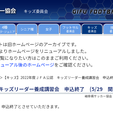
キッズ委員会
4種
フットサル
キッズ
シニア種
女子
委員会
委員会
委
少･ジュニア
トは旧ホームページのアーカイブです。
3日よりホームページをリニューアルしました。
覧になりたい方はこのままご利用ください。
ニューアル後のホームページ
をご確認ください。
【キッズ】2022年度ＪＦＡ公認 キッズリーダー養成講習会 申込終了 
キッズリーダー養成講習会 申込終了 (5/29 関
岐阜県サッカー協会
、申込終了とさせていただきます。