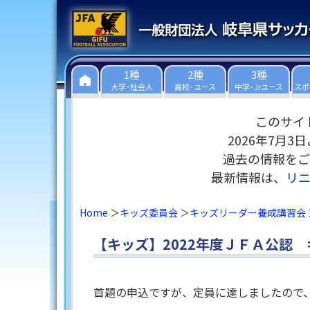
1種
2種
3種
大学･社会人
高校･ユース
中学･Jrユース
スポ
このサイ
2026年7月
過去の情報をご
最新情報は、
リ
Home
キッズ委員会
キッズリーダー養成講習会
【キッズ】2022年度ＪＦＡ公認 
首題の申込ですが、定員に達しましたので