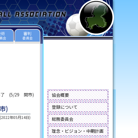
技術
審判
員会
委員会
(5/29 関市)
協会概要
登録について
市)
(
2022年05月14日
)
総務委員会
理念・ビジョン・中期計画