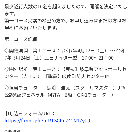
最少遂行人数の16名を超えましたので、開催を決定いたし
ます。
第一コース受講の希望の方で、お申し込みはまだの方はお
早めにお願いいたします。
第一コース詳細
◇開催期間
第１コース：令和7年4
月
12
日（土） ～ 令和
7年 5月24日（土）土日ナイター型
17:00
～
21
：
00
◇開催場所 第１コース：【実技】岐阜県フットボールセ
ンター（人工芝） 【講義】岐南町防災センター他
◇担当チューター 馬渕 圭太（スクールマスター）JFA
公認A級ジェネラル（47FA・B級・GK-1チューター）
申し込みフォームURL：
https://forms.gle/htRTSCPn741N17yC9
C級概要