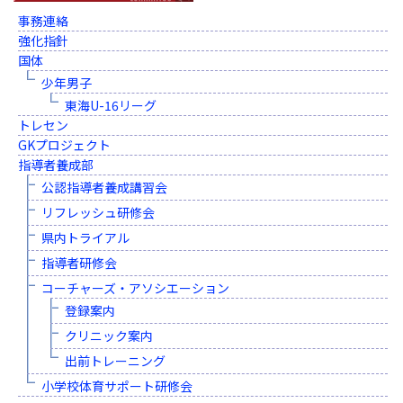
事務連絡
強化指針
国体
少年男子
東海U-16リーグ
トレセン
GKプロジェクト
指導者養成部
公認指導者養成講習会
リフレッシュ研修会
県内トライアル
指導者研修会
コーチャーズ・アソシエーション
登録案内
クリニック案内
出前トレーニング
小学校体育サポート研修会