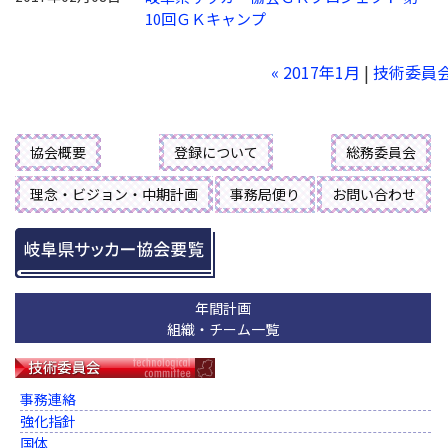
10回ＧＫキャンプ
« 2017年1月
|
技術委員
協会概要
登録について
総務委員会
理念・ビジョン・中期計画
事務局便り
お問い合わせ
年間計画
組織・チーム一覧
事務連絡
強化指針
国体