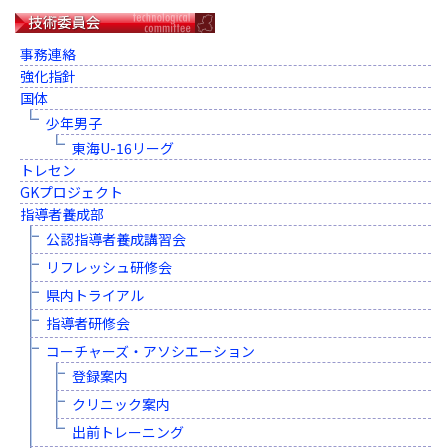
事務連絡
強化指針
国体
少年男子
東海U-16リーグ
トレセン
GKプロジェクト
指導者養成部
公認指導者養成講習会
リフレッシュ研修会
県内トライアル
指導者研修会
コーチャーズ・アソシエーション
登録案内
クリニック案内
出前トレーニング