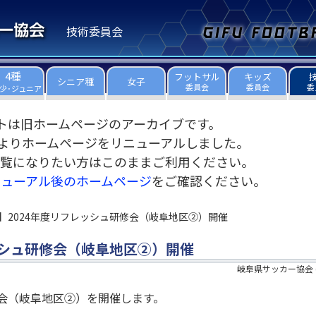
技術委員会
4種
フットサル
キッズ
シニア種
女子
委員会
委員会
委
少･ジュニア
トは旧ホームページのアーカイブです。
3日よりホームページをリニューアルしました。
覧になりたい方はこのままご利用ください。
ニューアル後のホームページ
をご確認ください。
】2024年度リフレッシュ研修会（岐阜地区②）開催
ッシュ研修会（岐阜地区②）開催
岐阜県サッカー協会
修会（岐阜地区②）を開催します。