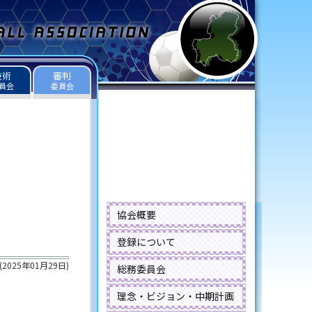
技術
審判
員会
委員会
協会概要
登録について
(
2025年01月29日
)
総務委員会
理念・ビジョン・中期計画