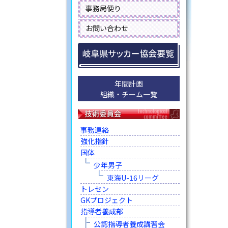
事務局便り
お問い合わせ
年間計画
組織・チーム一覧
事務連絡
強化指針
国体
少年男子
東海U-16リーグ
トレセン
GKプロジェクト
指導者養成部
公認指導者養成講習会