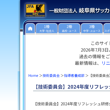
1種
2種
3種
大学･社会人
高校･ユース
中学･Jrユース
スポ
このサイ
2026年7月
過去の情報をご
最新情報は、
リ
Home
技術委員会
指導者養成部
【技術委員会
【技術委員会】2024年度リフレ
【技術委員会】2024年度リフレッシュ研