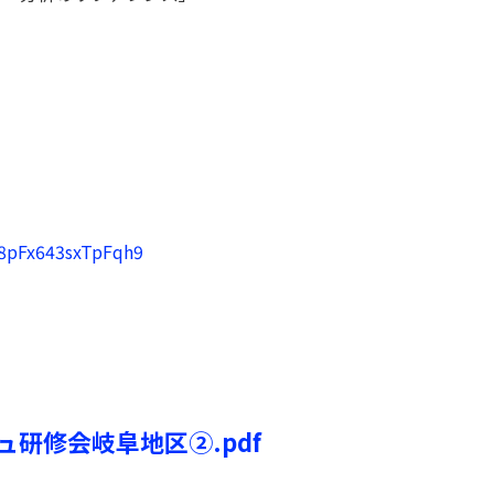
kJ8pFx643sxTpFqh9
ュ研修会岐阜地区②.pdf