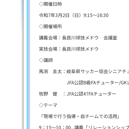
◇開催日時
令和7年3月2日（日）9:15～16:30
◇開催場所
講義会場：長良川球技メドウ 会議室
実技会場：長良川球技メドウ
◇講師
馬渕 圭太：岐阜県サッカー協会シニアチ
JFA公認B級FAチューター/GKレ
牧野 健 ：JFA公認47FAチューター
◇テーマ
「現場で行う指導・自チームでの活用」
9：15～10：00...講義「リレーション