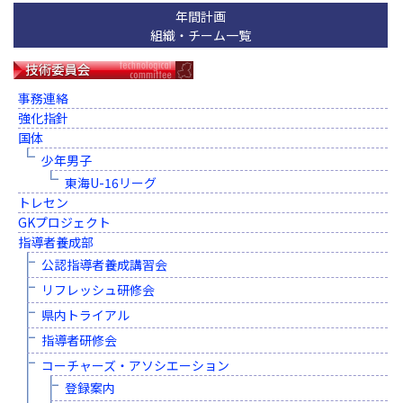
年間計画
組織・チーム一覧
事務連絡
強化指針
国体
少年男子
東海U-16リーグ
トレセン
GKプロジェクト
指導者養成部
公認指導者養成講習会
リフレッシュ研修会
県内トライアル
指導者研修会
コーチャーズ・アソシエーション
登録案内