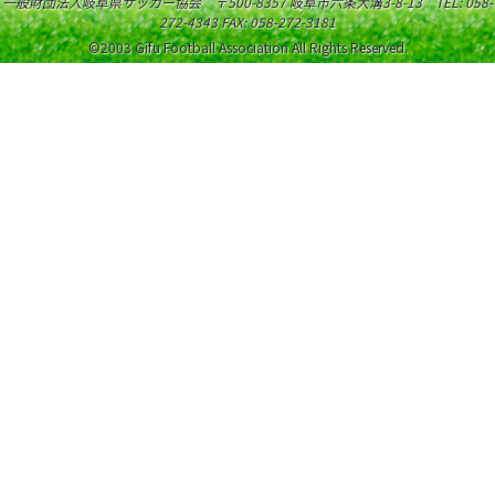
一般財団法人岐阜県サッカー協会 〒500-8357 岐阜市六条大溝3-8-13 TEL: 058-
272-4343 FAX: 058-272-3181
©2003 Gifu Football Association All Rights Reserved.