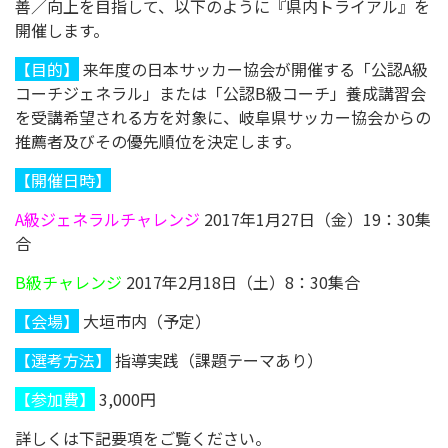
善／向上を目指して、以下のように『県内トライアル』を
開催します。
【目的】
来年度の日本サッカー協会が開催する「公認A級
コーチジェネラル」または「公認B級コーチ」養成講習会
を受講希望される方を対象に、岐阜県サッカー協会からの
推薦者及びその優先順位を決定します。
【開催日時】
A級ジェネラルチャレンジ
2017年1月27日（金）19：30集
合
B級チャレンジ
2017年2月18日（土）8：30集合
【会場】
大垣市内（予定）
【選考方法】
指導実践（課題テーマあり）
【
参加費】
3,000円
詳しくは下記要項をご覧ください。