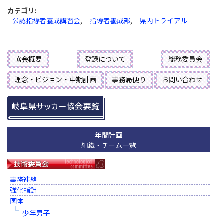
カテゴリ
:
公認指導者養成講習会
,
指導者養成部
,
県内トライアル
協会概要
登録について
総務委員会
理念・ビジョン・中期計画
事務局便り
お問い合わせ
年間計画
組織・チーム一覧
事務連絡
強化指針
国体
少年男子