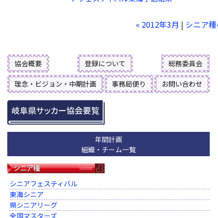
« 2012年3月
|
シニア種
協会概要
登録について
総務委員会
理念・ビジョン・中期計画
事務局便り
お問い合わせ
年間計画
組織・チーム一覧
シニアフェスティバル
東海シニア
県シニアリーグ
全国マスターズ