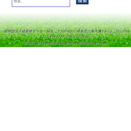
一般財団法人岐阜県サッカー協会 〒500-8357 岐阜市六条大溝3-8-13 TEL: 058-
272-4343 FAX: 058-272-3181
©2003 Gifu Football Association All Rights Reserved.