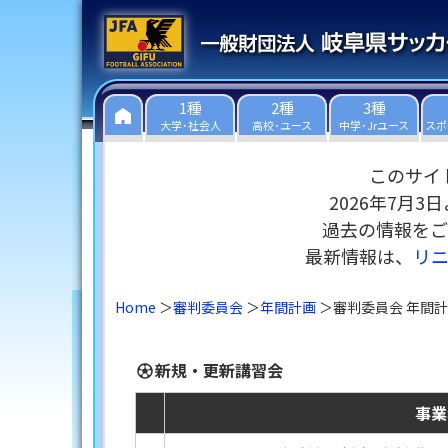
1種
2種
3種
大学･社会人
高校･ユース
中学･Jrユース
スポ
このサイ
2026年7月
過去の情報をご
最新情報は、
リ
Home
審判委員会
年間計画
審判委員会 年間計画
新規・更新講習会
事業