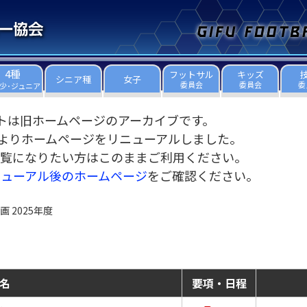
4種
フットサル
キッズ
シニア種
女子
委員会
委員会
委
少･ジュニア
トは旧ホームページのアーカイブです。
3日よりホームページをリニューアルしました。
覧になりたい方はこのままご利用ください。
ニューアル後のホームページ
をご確認ください。
 2025年度
名
要項・日程