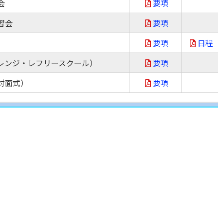
会
要項
習会
要項
要項
日程
ャレンジ・レフリースクール）
要項
（対面式）
要項