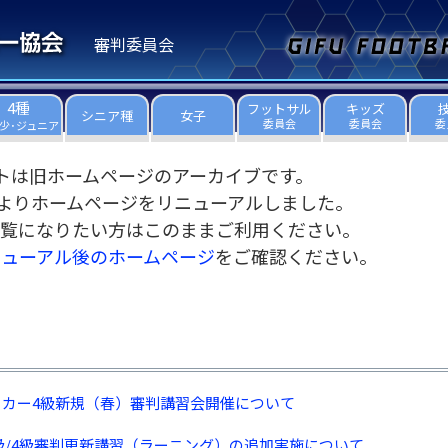
審判委員会
4種
フットサル
キッズ
シニア種
女子
委員会
委員会
委
少･ジュニア
トは旧ホームページのアーカイブです。
3日よりホームページをリニューアルしました。
覧になりたい方はこのままご利用ください。
ニューアル後のホームページ
をご確認ください。
サッカー4級新規（春）審判講習会開催について
級/4級審判更新講習（ラーニング）の追加実施について