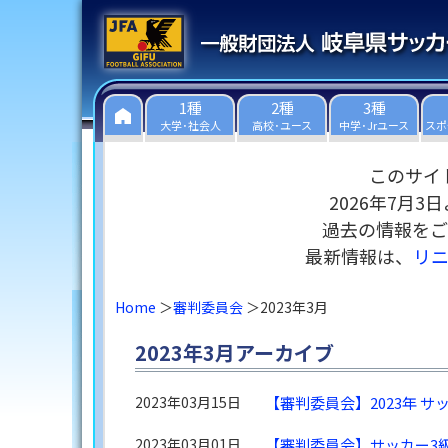
1種
2種
3種
大学･社会人
高校･ユース
中学･Jrユース
スポ
このサイ
2026年7月
過去の情報をご
最新情報は、
リ
Home
審判委員会
2023年3月
2023年3月アーカイブ
2023年03月15日
【審判委員会】2023年 
2023年03月01日
【審判委員会】サッカー3