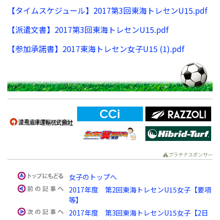
【タイムスケジュール】2017第3回東海トレセンU15.pdf
【派遣文書】2017第3回東海トレセンU15.pdf
【参加承諾書】2017東海トレセン女子U15 (1).pdf
プラチナスポンサー
女子のトップへ
2017年度 第2回東海トレセンU15女子【要項
等】
2017年度 第3回東海トレセンU15女子【2日