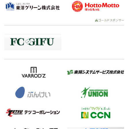
ゴールドスポンサー