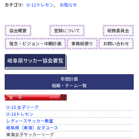
カテゴリ
:
U-12トレセン
,
お知らせ
協会概要
登録について
総務委員会
理念・ビジョン・中期計画
事務局便り
お問い合わせ
年間計画
組織・チーム一覧
U-15 女子リーグ
U-16トレセン
レディースサッカー教室
岐阜県（東海）女子ユース
東海女子サッカーリーグ