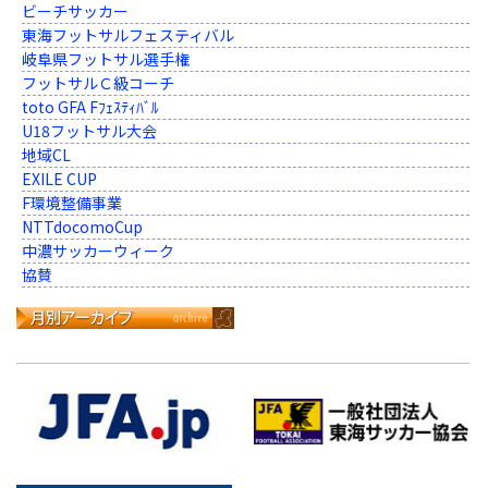
ビーチサッカー
東海フットサルフェスティバル
岐阜県フットサル選手権
フットサルＣ級コーチ
toto GFA Fﾌｪｽﾃｨﾊﾞﾙ
U18フットサル大会
地域CL
EXILE CUP
F環境整備事業
NTTdocomoCup
中濃サッカーウィーク
協賛