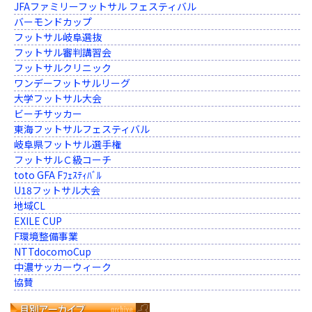
JFAファミリーフットサル フェスティバル
バーモンドカップ
フットサル岐阜選抜
フットサル審判講習会
フットサルクリニック
ワンデーフットサルリーグ
大学フットサル大会
ビーチサッカー
東海フットサルフェスティバル
岐阜県フットサル選手権
フットサルＣ級コーチ
toto GFA Fﾌｪｽﾃｨﾊﾞﾙ
U18フットサル大会
地域CL
EXILE CUP
F環境整備事業
NTTdocomoCup
中濃サッカーウィーク
協賛